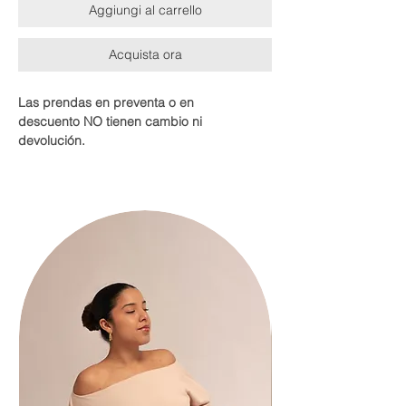
Aggiungi al carrello
Acquista ora
Las prendas en preventa o en
descuento NO tienen cambio ni
devolución.
Un básico para todos los estilos. Nuestro
modelo de body shapewear con escote
cuadrado y barco (es reversible) te
acompañara en tus looks preferidos. Esta
diseñado para resaltar tu silueta y que
puedas combinarlo con cualquier prenda.
Especificaciones:
Efecto faja
Doble forro
Efecto push up
Dos broches
Reversible